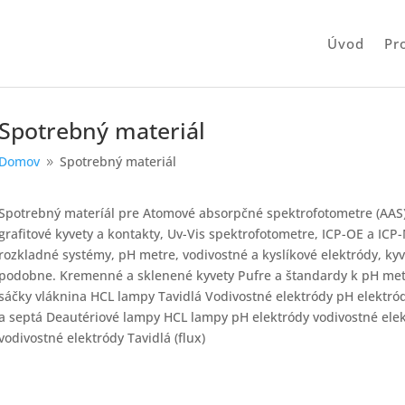
Úvod
Pr
Spotrebný materiál
Domov
Spotrebný materiál
9
Spotrebný materíál pre Atomové absorpčné spektrofotometre (AAS)
grafitové kyvety a kontakty, Uv-Vis spektrofotometre, ICP-OE a IC
rozkladné systémy, pH metre, vodivostné a kyslíkové elektródy, ky
podobne. Kremenné a sklenené kyvety Pufre a štandardy k pH met
sáčky vláknina HCL lampy Tavidlá Vodivostné elektródy pH elektró
a septá Deautériové lampy HCL lampy pH elektródy vodivostné elek
vodivostné elektródy Tavidlá (flux)