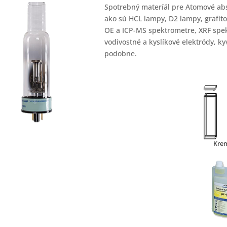
Spotrebný materíál pre Atomové ab
ako sú HCL lampy, D2 lampy, grafito
OE a ICP-MS spektrometre, XRF spe
vodivostné a kyslíkové elektródy, k
podobne.
Krem