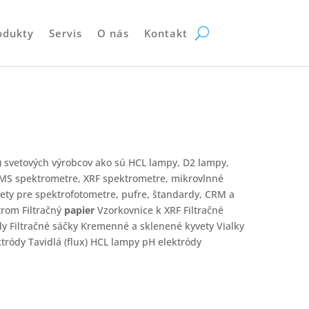
odukty
Servis
O nás
Kontakt
 svetových výrobcov ako sú HCL lampy, D2 lampy,
P-MS spektrometre, XRF spektrometre, mikrovlnné
vety pre spektrofotometre, pufre, štandardy, CRM a
rom Filtračný
papier
Vzorkovnice k XRF Filtračné
dy Filtračné sáčky Kremenné a sklenené kyvety Vialky
tródy Tavidlá (flux) HCL lampy pH elektródy