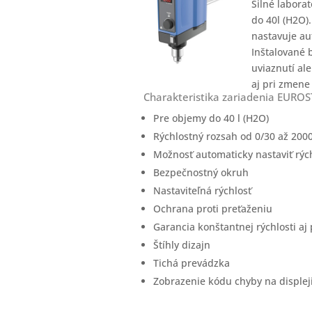
Silné labora
do 40l (H2O).
nastavuje au
Inštalované 
uviaznutí al
aj pri zmene 
Charakteristika zariadenia EUROST
Pre objemy do 40 l (H2O)
Rýchlostný rozsah od 0/30 až 200
Možnosť automaticky nastaviť rýc
Bezpečnostný okruh
Nastaviteľná rýchlosť
Ochrana proti preťaženiu
Garancia konštantnej rýchlosti aj 
Štíhly dizajn
Tichá prevádzka
Zobrazenie kódu chyby na displej