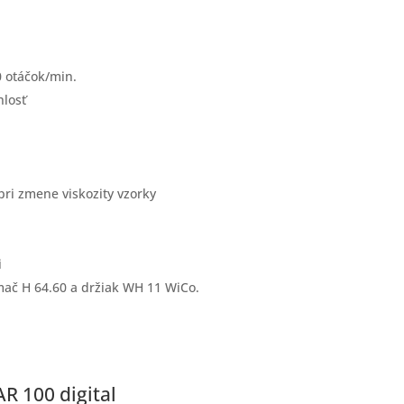
0 otáčok/min.
hlosť
pri zmene viskozity vzorky
i
mač H 64.60 a držiak WH 11 WiCo.
 100 digital