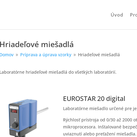
Úvod
Pr
Hriadeľové miešadlá
Domov
Príprava a úprava vzorky
Hriadeľové miešadlá
9
9
Laboratórne hriadeľové miešadlá do všetkých laboratórií.
EUROSTAR 20 digital
Laboratórne miešadlo určené pre je
Rýchlosť prístroja od 0/30 až 2000 
mikroprocesora. Inštalované bezpečn
uviaznutí alebo preťažení miešadla. 