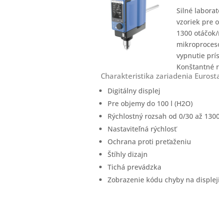
Silné labora
vzoriek pre o
1300 otáčok/
mikroproceso
vypnutie prís
Konštantné rý
Charakteristika zariadenia Eurosta
Digitálny displej
Pre objemy do 100 l (H2O)
Rýchlostný rozsah od 0/30 až 130
Nastaviteľná rýchlosť
Ochrana proti preťaženiu
Štíhly dizajn
Tichá prevádzka
Zobrazenie kódu chyby na displej