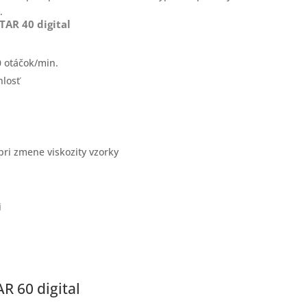
.
AR 40 digital
0 otáčok/min.
hlosť
pri zmene viskozity vzorky
i
 60 digital