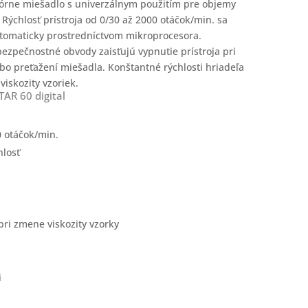
tórne miešadlo s univerzálnym použitím pre objemy
 Rýchlosť prístroja od 0/30 až 2000 otáčok/min. sa
tomaticky prostredníctvom mikroprocesora.
bezpečnostné obvody zaisťujú vypnutie prístroja pri
ebo preťažení miešadla. Konštantné rýchlosti hriadeľa
viskozity vzoriek.
AR 60 digital
0 otáčok/min.
hlosť
pri zmene viskozity vzorky
i