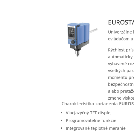
EUROSTA
Univerzálne 
ovládačom a 
Rýchlosť prí
automaticky 
vybavené roz
všetkých par
momentu pre 
bezpečnostné
alebo preťaže
zmene viskoz
Charakteristika zariadenia
EUROS
Viacjazyčný TFT displej
Programovateľné funkcie
Integrované teplotné meranie