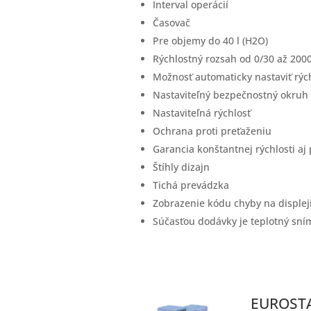
Interval operácií
Časovač
Pre objemy do 40 l (H2O)
Rýchlostný rozsah od 0/30 až 200
Možnosť automaticky nastaviť rýc
Nastaviteľný bezpečnostný okruh
Nastaviteľná rýchlosť
Ochrana proti preťaženiu
Garancia konštantnej rýchlosti aj 
Štíhly dizajn
Tichá prevádzka
Zobrazenie kódu chyby na displej
Súčasťou dodávky je teplotný sní
EUROSTAR