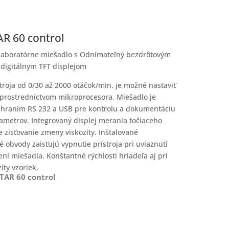
R 60 control
laboratórne miešadlo s Odnímateľný bezdrôtovým
digitálnym TFT displejom
stroja od 0/30 až 2000 otáčok/min. je možné nastaviť
prostredníctvom mikroprocesora. Miešadlo je
hraním RS 232 a USB pre kontrolu a dokumentáciu
ametrov. Integrovaný displej merania točiaceho
zisťovanie zmeny viskozity. Inštalované
 obvody zaisťujú vypnutie prístroja pri uviaznutí
ní miešadla. Konštantné rýchlosti hriadeľa aj pri
ity vzoriek.
TAR 60 control