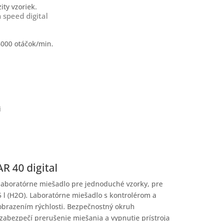
ity vzoriek.
 speed digital
6000 otáčok/min.
i
 40 digital
laboratórne miešadlo pre jednoduché vzorky, pre
 l (H2O). Laboratórne miešadlo s kontrolérom a
obrazením rýchlosti. Bezpečnostný okruh
zabezpečí prerušenie miešania a vypnutie prístroja