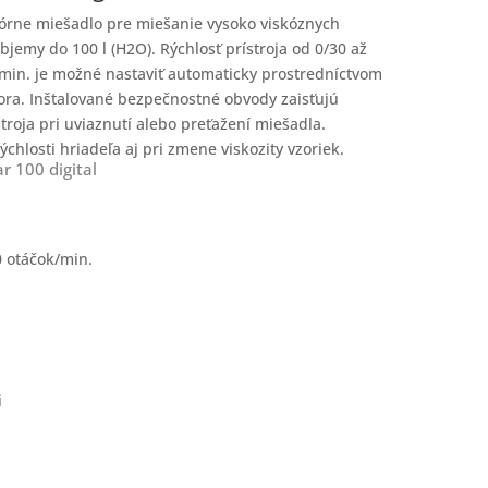
tórne miešadlo pre miešanie vysoko viskóznych
bjemy do 100 l (H2O). Rýchlosť prístroja od 0/30 až
min. je možné nastaviť automaticky prostredníctvom
ra. Inštalované bezpečnostné obvody zaisťujú
troja pri uviaznutí alebo preťažení miešadla.
chlosti hriadeľa aj pri zmene viskozity vzoriek.
r 100 digital
0 otáčok/min.
i