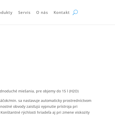
odukty
Servis
O nás
Kontakt
dnoduché miešania, pre objemy do 15 l (H2O)
otáčok/min. sa nastavuje automaticky prostredníctvom
ostné obvody zaisťujú vypnutie prístroja pri
Konštantné rýchlosti hriadeľa aj pri zmene viskozity