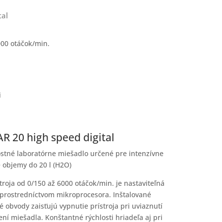
tal
000 otáčok/min.
i
 20 high speed digital
stné laboratórne miešadlo určené pre intenzívne
 objemy do 20 l (H2O)
troja od 0/150 až 6000 otáčok/min. je nastaviteľná
prostredníctvom mikroprocesora. Inštalované
 obvody zaisťujú vypnutie prístroja pri uviaznutí
ní miešadla. Konštantné rýchlosti hriadeľa aj pri