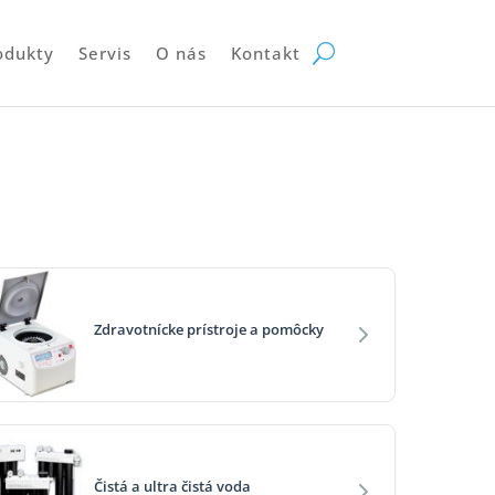
odukty
Servis
O nás
Kontakt
Zdravotnícke prístroje a pomôcky
Čistá a ultra čistá voda