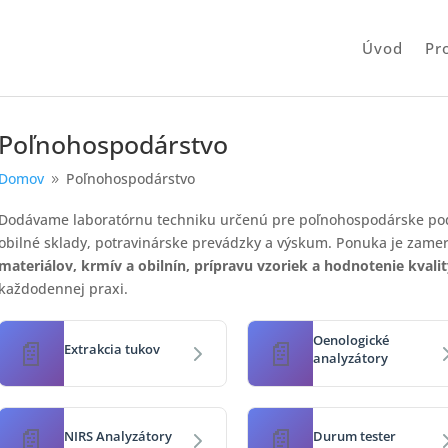
Úvod
Pr
Poľnohospodárstvo
Domov
Poľnohospodárstvo
9
Dodávame laboratórnu techniku určenú pre poľnohospodárske podn
obilné sklady, potravinárske prevádzky a výskum. Ponuka je zam
materiálov, krmív a obilnín, prípravu vzoriek a hodnotenie kva
každodennej praxi.
Oenologické
Extrakcia tukov
analyzátory
NIRS Analyzátory
Durum tester