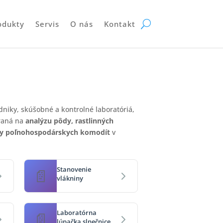
odukty
Servis
O nás
Kontakt
iky, skúšobné a kontrolné laboratóriá,
eraná na
analýzu pôdy, rastlinných
lity poľnohospodárskych komodít
v
Stanovenie
vlákniny
Laboratórna
lúpačka slnečnice a