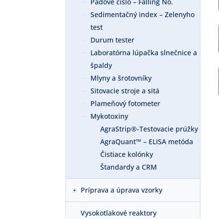
Pádové číslo – Falling No.
Sedimentačný index – Zelenyho
test
Durum tester
Laboratórna lúpačka slnečnice a
špaldy
Mlyny a šrotovníky
Sitovacie stroje a sitá
Plameňový fotometer
Mykotoxiny
AgraStrip®-Testovacie prúžky
AgraQuant™ – ELISA metóda
Čistiace kolónky
Štandardy a CRM
Príprava a úprava vzorky
Vysokotlakové reaktory