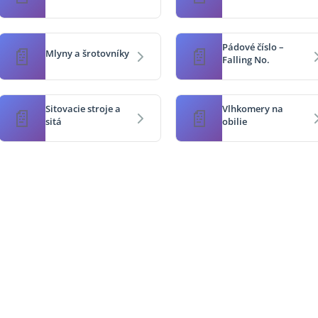
Pádové číslo –
Mlyny a šrotovníky
Falling No.
Sitovacie stroje a
Vlhkomery na
sitá
obilie