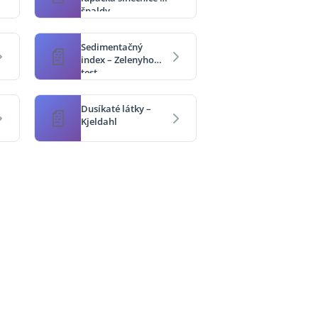
špaldy
Sedimentačný
index – Zelenyho
test
Dusíkaté látky –
Kjeldahl