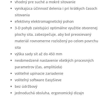
vhodný pre suché a mokré sitovanie
vynikajúca účinnosť delenia i pri krátkych časoch
sitovania
efektívny elektromagnetický pohon
3-D pohyb zaisťujúci optimálne využitie otvorenej
plochy sita, zabezpečuje, aby bol preosievaný
materiál rovnomerne rozložený po celom povrchu
sita
výška sady sít až do 450 mm
neobmedzené nastavenie všetkých procesných
parametrov (čas, amplitúda)
voliteľné upínacie zariadenie
voliteľný software EasySieve
bez údržbový
jednoduchá obsluha, ergonomický dizajn