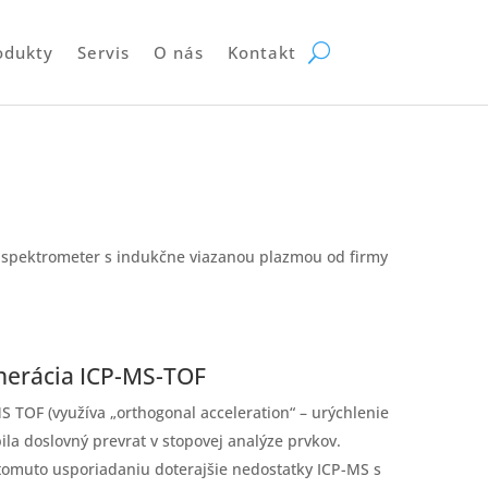
odukty
Servis
O nás
Kontakt
 spektrometer s indukčne viazanou plazmou od firmy
nerácia ICP-MS-TOF
 TOF (využíva „orthogonal acceleration“ – urýchlenie
la doslovný prevrat v stopovej analýze prvkov.
omuto usporiadaniu doterajšie nedostatky ICP-MS s