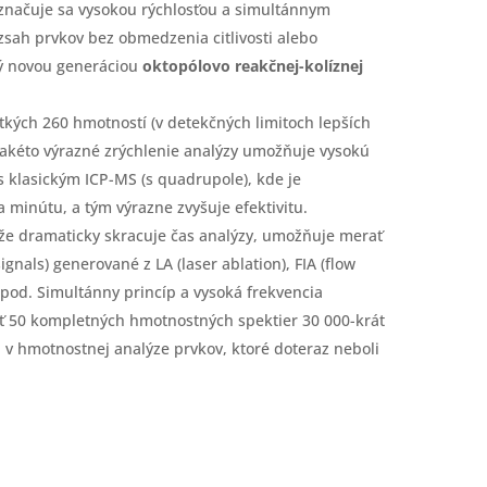
načuje sa vysokou rýchlosťou a simultánnym
zsah prvkov bez obmedzenia citlivosti alebo
ný novou generáciou
oktopólovo reakčnej-kolíznej
tkých 260 hmotností (v detekčných limitoch lepších
 Takéto výrazné zrýchlenie analýzy umožňuje vysokú
s klasickým ICP-MS (s quadrupole), kde je
a minútu, a tým výrazne zvyšuje efektivitu.
že dramaticky skracuje čas analýzy, umožňuje merať
ignals) generované z LA (laser ablation), FIA (flow
a pod. Simultánny princíp a vysoká frekvencia
ť 50 kompletných hmotnostných spektier 30 000-krát
 v hmotnostnej analýze prvkov, ktoré doteraz neboli