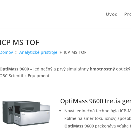
Úvod
Pr
ICP MS TOF
Domov
Analytické prístroje
ICP MS TOF
9
9
OptiMass 9600
– jedinečný a prvý simultánny
hmotnostný
optický
GBC Scientific Equipment.
OptiMass 9600 tretia ge
Nová jedinečná technológia ICP-MS
kolmé na smer toku iónov) spôsobi
OptiMass 9600
prekonáva vďaka t