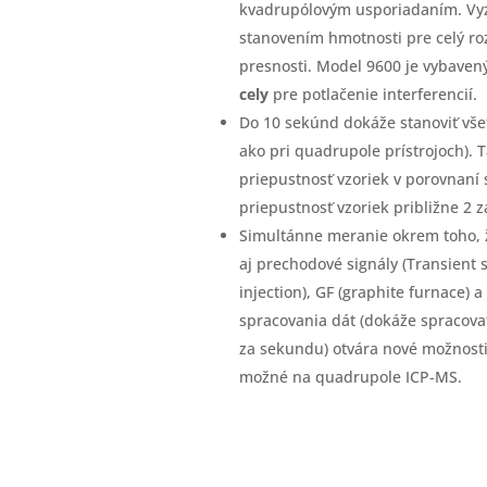
kvadrupólovým usporiadaním. Vyz
stanovením hmotnosti pre celý ro
presnosti. Model 9600 je vybave
cely
pre potlačenie interferencií.
Do 10 sekúnd dokáže stanoviť vše
ako pri quadrupole prístrojoch).
priepustnosť vzoriek v porovnaní 
priepustnosť vzoriek približne 2 z
Simultánne meranie okrem toho, 
aj prechodové signály (Transient s
injection), GF (graphite furnace) 
spracovania dát (dokáže spracova
za sekundu) otvára nové možnosti
možné na quadrupole ICP-MS.