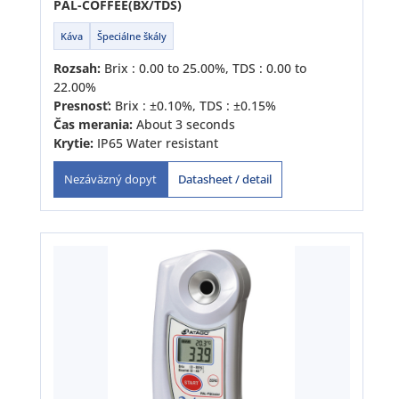
PAL-COFFEE(BX/TDS)
Káva
Špeciálne škály
Rozsah:
Brix : 0.00 to 25.00%, TDS : 0.00 to
22.00%
Presnosť:
Brix : ±0.10%, TDS : ±0.15%
Čas merania:
About 3 seconds
Krytie:
IP65 Water resistant
Datasheet / detail
Nezáväzný dopyt