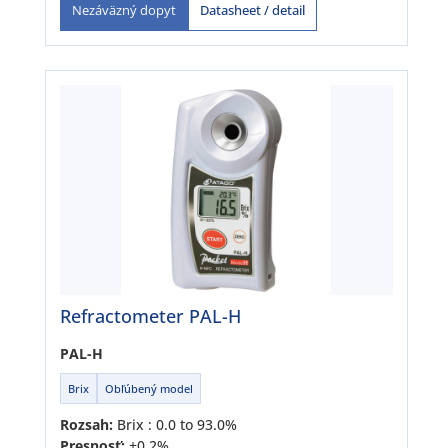
Datasheet / detail
Nezáväzný dopyt
Refractometer PAL-H
PAL-H
Brix
Obľúbený model
Rozsah:
Brix : 0.0 to 93.0%
Presnosť:
±0.2%