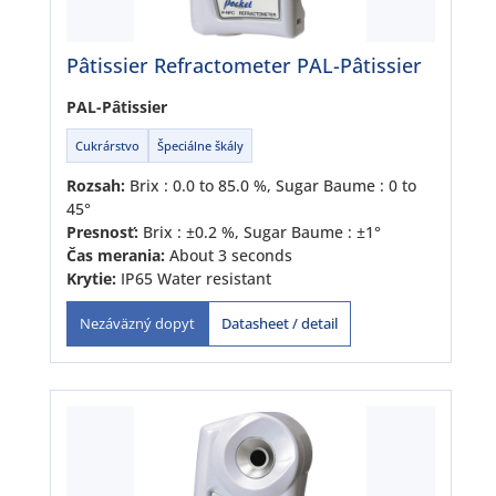
Pâtissier Refractometer PAL-Pâtissier
PAL-Pâtissier
Cukrárstvo
Špeciálne škály
Rozsah:
Brix : 0.0 to 85.0 %, Sugar Baume : 0 to
45°
Presnosť:
Brix : ±0.2 %, Sugar Baume : ±1°
Čas merania:
About 3 seconds
Krytie:
IP65 Water resistant
Datasheet / detail
Nezáväzný dopyt