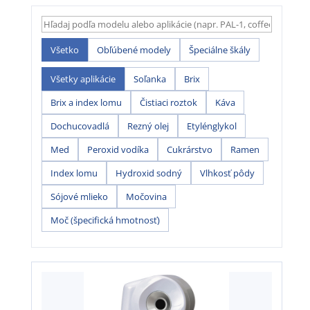
Všetko
Obľúbené modely
Špeciálne škály
Všetky aplikácie
Soľanka
Brix
Brix a index lomu
Čistiaci roztok
Káva
Dochucovadlá
Rezný olej
Etylénglykol
Med
Peroxid vodíka
Cukrárstvo
Ramen
Index lomu
Hydroxid sodný
Vlhkosť pôdy
Sójové mlieko
Močovina
Moč (špecifická hmotnosť)