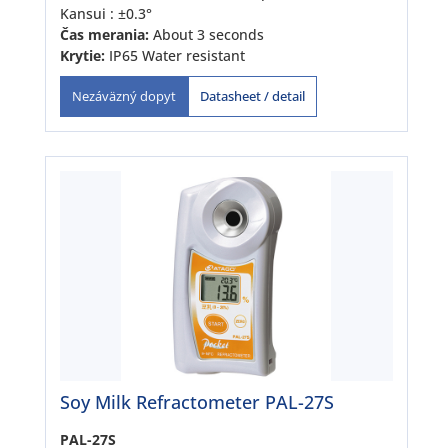
Kansui : ±0.3°
Čas merania:
About 3 seconds
Krytie:
IP65 Water resistant
Datasheet / detail
Nezáväzný dopyt
Soy Milk Refractometer PAL-27S
PAL-27S