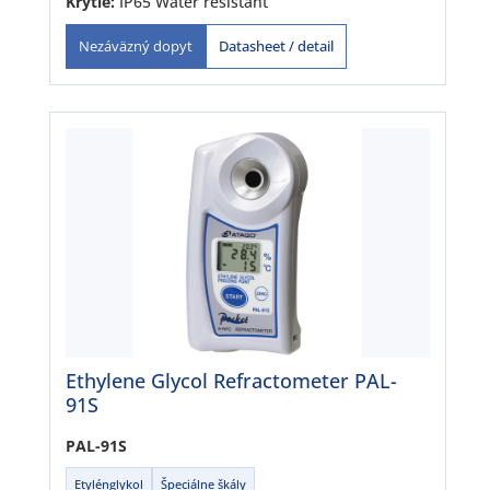
Krytie:
IP65 Water resistant
Datasheet / detail
Nezáväzný dopyt
Ethylene Glycol Refractometer PAL-
91S
PAL-91S
Etylénglykol
Špeciálne škály