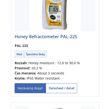
Honey Refractometer PAL-22S
PAL-22S
Med
Špeciálne škály
Rozsah:
Honey moisture : 12.0 to 30.0 %
Presnosť:
±0.2 %
Čas merania:
About 3 seconds
Krytie:
IP65 Water resistant
Datasheet / detail
Nezáväzný dopyt