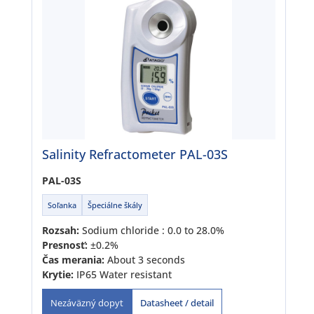
Salinity Refractometer PAL-03S
PAL-03S
Soľanka
Špeciálne škály
Rozsah:
Sodium chloride : 0.0 to 28.0%
Presnosť:
±0.2%
Čas merania:
About 3 seconds
Krytie:
IP65 Water resistant
Datasheet / detail
Nezáväzný dopyt