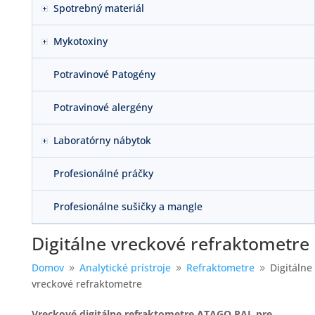
Spotrebný materiál
Mykotoxiny
Potravinové Patogény
Potravinové alergény
Laboratórny nábytok
Profesionálné práčky
Profesionálne sušičky a mangle
Digitálne vreckové refraktometre
Domov
Analytické prístroje
Refraktometre
Digitálne
9
9
9
vreckové refraktometre
Vreckové digitálne refraktometre ATAGO PAL pre