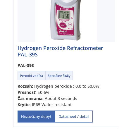
Hydrogen Peroxide Refractometer
PAL-39S
PAL-39S
Peroxid vodíka
Špeciálne škály
Rozsah:
Hydrogen peroxide : 0.0 to 50.0%
Presnosť:
±0.6%
Čas merania:
About 3 seconds
Krytie:
IP65 Water resistant
Datasheet / detail
Nezáväzný dopyt