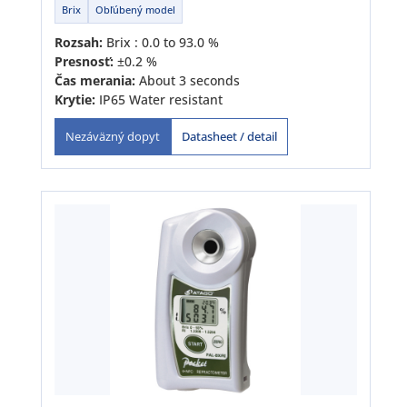
Brix
Obľúbený model
Rozsah:
Brix : 0.0 to 93.0 %
Presnosť:
±0.2 %
Čas merania:
About 3 seconds
Krytie:
IP65 Water resistant
Datasheet / detail
Nezáväzný dopyt