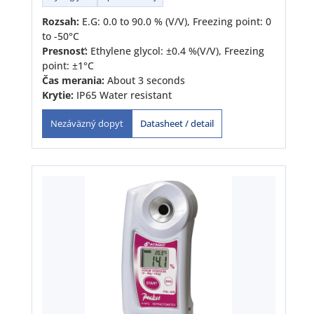
Rozsah:
E.G: 0.0 to 90.0 % (V/V), Freezing point: 0
to -50°C
Presnosť:
Ethylene glycol: ±0.4 %(V/V), Freezing
point: ±1°C
Čas merania:
About 3 seconds
Krytie:
IP65 Water resistant
Datasheet / detail
Nezáväzný dopyt