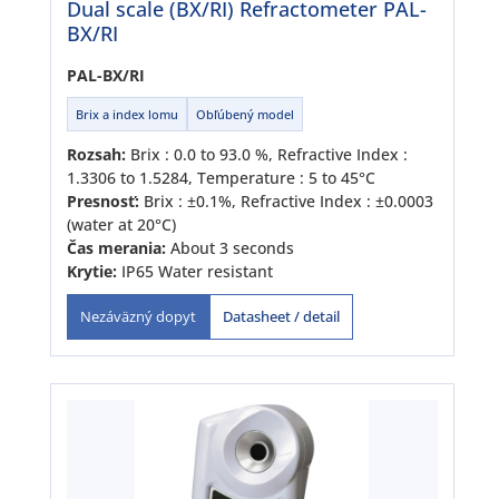
Dual scale (BX/RI) Refractometer PAL-
BX/RI
PAL-BX/RI
Brix a index lomu
Obľúbený model
Rozsah:
Brix : 0.0 to 93.0 %, Refractive Index :
1.3306 to 1.5284, Temperature : 5 to 45°C
Presnosť:
Brix : ±0.1%, Refractive Index : ±0.0003
(water at 20°C)
Čas merania:
About 3 seconds
Krytie:
IP65 Water resistant
Datasheet / detail
Nezáväzný dopyt