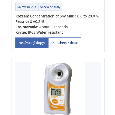
Sójové mlieko
Špeciálne škály
Rozsah:
Concentration of Soy Milk : 0.0 to 20.0 %
Presnosť:
±0.2 %
Čas merania:
About 3 seconds
Krytie:
IP65 Water resistant
Datasheet / detail
Nezáväzný dopyt