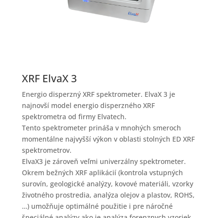
XRF ElvaX 3
Energio disperzný XRF spektrometer. ElvaX 3 je
najnovší model energio disperzného XRF
spektrometra od firmy Elvatech.
Tento spektrometer prináša v mnohých smeroch
momentálne najvyšší výkon v oblasti stolných ED XRF
spektrometrov.
ElvaX3 je zároveň veľmi univerzálny spektrometer.
Okrem bežných XRF aplikácií (kontrola vstupných
surovín, geologické analýzy, kovové materiáli, vzorky
životného prostredia, analýza olejov a plastov, ROHS,
…) umožňuje optimálné použitie i pre náročné
špeciálné analýzy ako je analýza forenznych vzoriek,