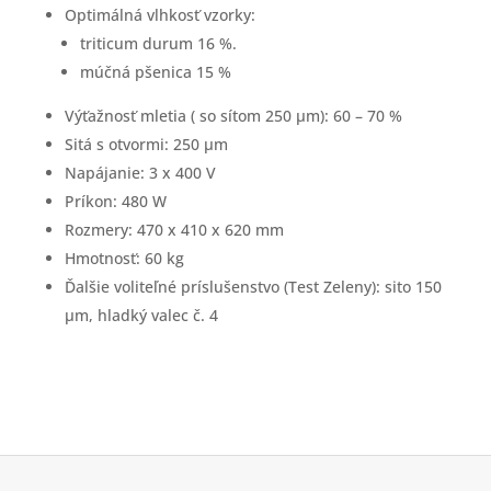
Optimálná vlhkosť vzorky:
triticum durum 16 %.
múčná pšenica 15 %
Výťažnosť mletia ( so sítom 250 µm): 60 – 70 %
Sitá s otvormi: 250 µm
Napájanie: 3 x 400 V
Príkon: 480 W
Rozmery: 470 x 410 x 620 mm
Hmotnosť: 60 kg
Ďalšie voliteľné príslušenstvo (Test Zeleny): sito 150
µm, hladký valec č. 4