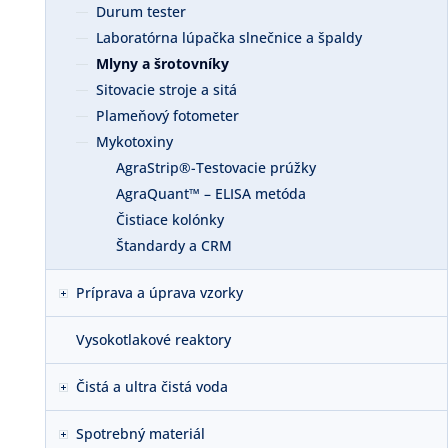
Durum tester
Laboratórna lúpačka slnečnice a špaldy
Mlyny a šrotovníky
Sitovacie stroje a sitá
Plameňový fotometer
Mykotoxiny
AgraStrip®-Testovacie prúžky
AgraQuant™ – ELISA metóda
Čistiace kolónky
Štandardy a CRM
Príprava a úprava vzorky
Vysokotlakové reaktory
Čistá a ultra čistá voda
Spotrebný materiál