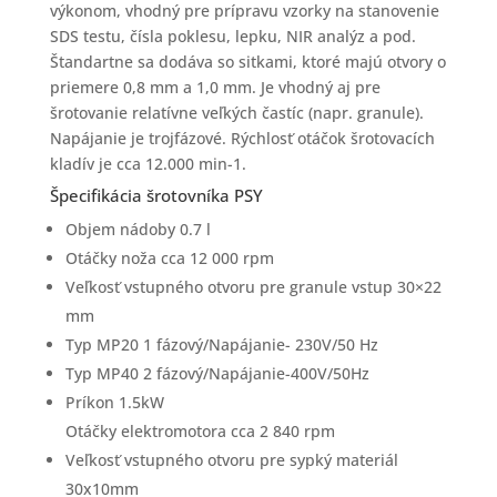
výkonom, vhodný pre prípravu vzorky na stanovenie
SDS testu, čísla poklesu, lepku, NIR analýz a pod.
Štandartne sa dodáva so sitkami, ktoré majú otvory o
priemere 0,8 mm a 1,0 mm. Je vhodný aj pre
šrotovanie relatívne veľkých častíc (napr. granule).
Napájanie je trojfázové. Rýchlosť otáčok šrotovacích
kladív je cca 12.000 min-1.
Špecifikácia šrotovníka PSY
Objem nádoby 0.7 l
Otáčky noža cca 12 000 rpm
Veľkosť vstupného otvoru pre granule vstup 30×22
mm
Typ MP20 1 fázový/Napájanie- 230V/50 Hz
Typ MP40 2 fázový/Napájanie-400V/50Hz
Príkon 1.5kW
Otáčky elektromotora cca 2 840 rpm
Veľkosť vstupného otvoru pre sypký materiál
30x10mm