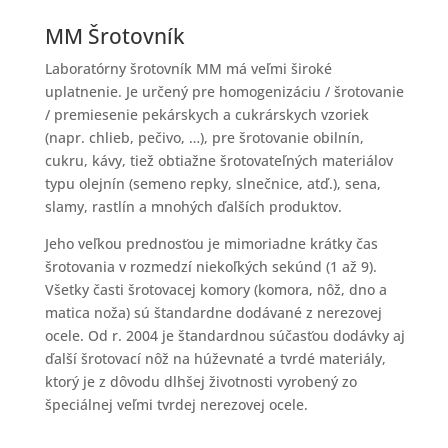
MM Šrotovník
Laboratórny šrotovník MM má veľmi široké
uplatnenie. Je určený pre homogenizáciu / šrotovanie
/ premiesenie pekárskych a cukrárskych vzoriek
(napr. chlieb, pečivo, …), pre šrotovanie obilnín,
cukru, kávy, tiež obtiažne šrotovateľných materiálov
typu olejnín (semeno repky, slnečnice, atď.), sena,
slamy, rastlín a mnohých ďalších produktov.
Jeho veľkou prednosťou je mimoriadne krátky čas
šrotovania v rozmedzí niekoľkých sekúnd (1 až 9).
Všetky časti šrotovacej komory (komora, nôž, dno a
matica noža) sú štandardne dodávané z nerezovej
ocele. Od r. 2004 je štandardnou súčasťou dodávky aj
ďalší šrotovací nôž na húževnaté a tvrdé materiály,
ktorý je z dôvodu dlhšej životnosti vyrobený zo
špeciálnej veľmi tvrdej nerezovej ocele.