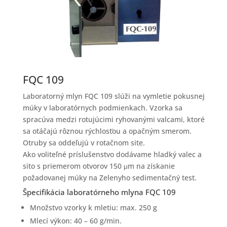
FQC 109
Laboratorný mlyn FQC 109 slúži na vymletie pokusnej
múky v laboratórnych podmienkach. Vzorka sa
spracúva medzi rotujúcimi ryhovanými valcami, ktoré
sa otáčajú rôznou rýchlosťou a opačným smerom.
Otruby sa oddeľujú v rotačnom site.
Ako voliteľné príslušenstvo dodávame hladký valec a
sito s priemerom otvorov 150 μm na získanie
požadovanej múky na Zelenyho sedimentačný test.
Špecifikácia laboratórneho mlyna FQC 109
Množstvo vzorky k mletiu: max. 250 g
Mlecí výkon: 40 – 60 g/min.