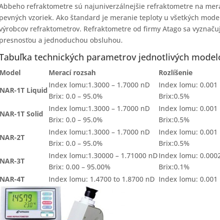
Abbeho refraktometre sú najuniverzálnejšie refraktometre na mer
pevných vzoriek. Ako štandard je meranie teploty u všetkých mode
výrobcov refraktometrov. Refraktometre od firmy Atago sa vyznaču
presnosťou a jednoduchou obsluhou.
Tabuľka technických parametrov jednotlivých model
Model
Merací rozsah
Rozlíšenie
Index lomu:1.3000 – 1.7000 nD
Index lomu: 0.001
NAR-1T Liquid
Brix: 0.0 – 95.0%
Brix:0.5%
Index lomu:1.3000 – 1.7000 nD
Index lomu: 0.001
NAR-1T Solid
Brix: 0.0 – 95.0%
Brix:0.5%
Index lomu:1.3000 – 1.7000 nD
Index lomu: 0.001
NAR-2T
Brix: 0.0 – 95.0%
Brix:0.5%
Index lomu:1.30000 – 1.71000 nD
Index lomu: 0.000
NAR-3T
Brix: 0.00 – 95.00%
Brix:0.1%
NAR-4T
Index lomu: 1.4700 to 1.8700 nD
Index lomu: 0.001