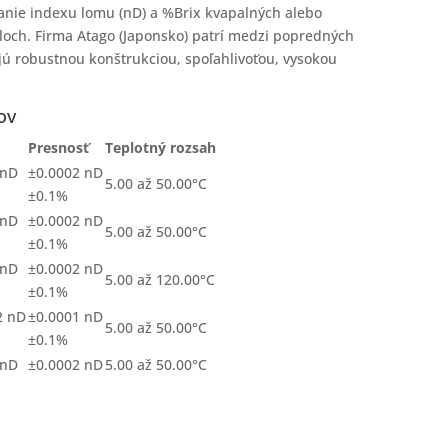
anie indexu lomu (nD) a %Brix kvapalných alebo
loch. Firma Atago (Japonsko) patrí medzi popredných
jú robustnou konštrukciou, spoľahlivoťou, vysokou
ov
Presnosť
Teplotný rozsah
 nD
±0.0002 nD
5.00 až 50.00°C
±0.1%
 nD
±0.0002 nD
5.00 až 50.00°C
±0.1%
 nD
±0.0002 nD
5.00 až 120.00°C
±0.1%
2 nD
±0.0001 nD
5.00 až 50.00°C
±0.1%
 nD
±0.0002 nD
5.00 až 50.00°C