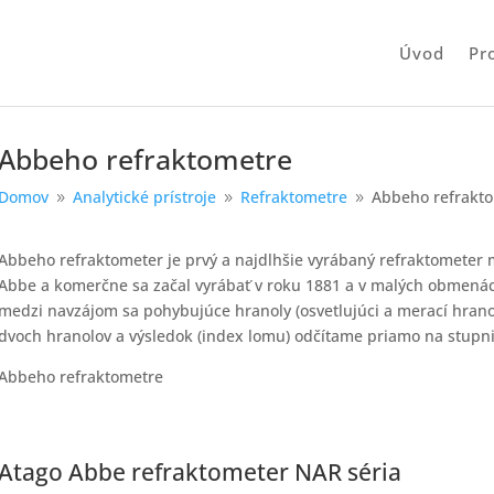
Úvod
Pr
Abbeho refraktometre
Domov
Analytické prístroje
Refraktometre
Abbeho refrakt
9
9
9
Abbeho refraktometer je prvý a najdlhšie vyrábaný refraktometer m
Abbe a komerčne sa začal vyrábať v roku 1881 a v malých obmenác
medzi navzájom sa pohybujúce hranoly (osvetlujúci a merací hran
dvoch hranolov a výsledok (index lomu) odčítame priamo na stupni
Abbeho refraktometre
Atago Abbe refraktometer NAR séria