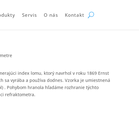
odukty
Servis
O nás
Kontakt
ometre
erajúci index lomu, ktorý navrhol v roku 1869 Ernst
h sa vyrába a používa dodnes. Vzorka je umiestnená
ol) . Pohybom hranola hľadáme rozhranie týchto
ci refraktometra.