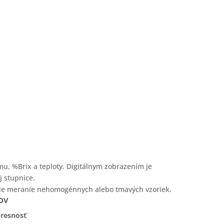
u, %Brix a teploty. Digitálnym zobrazením je
j stupnice.
šie meranie nehomogénnych alebo tmavých vzoriek.
ov
resnosť